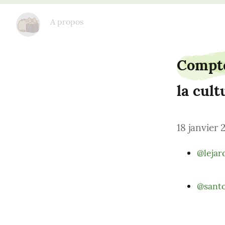
sauce.ririline
A propos
Compte
la cult
18 janvier 
@lejar
@santo