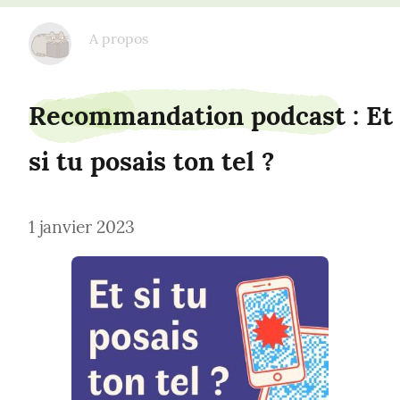
sauce.ririline
A propos
Recommandation podcast : Et 
si tu posais ton tel ?
1 janvier 2023