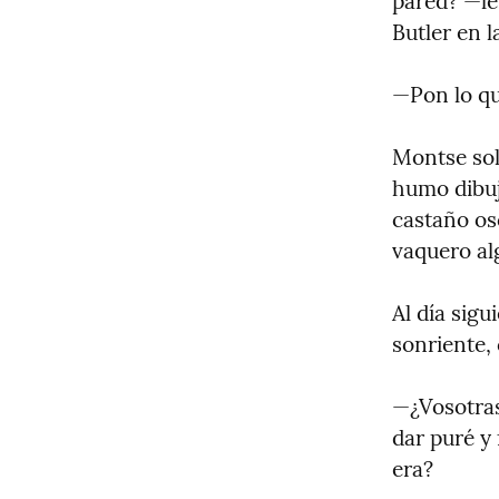
pared? —le
Butler en l
—Pon lo qu
Montse solt
humo dibuj
castaño os
vaquero al
Al día sigu
sonriente,
—¿Vosotras
dar puré y 
era?