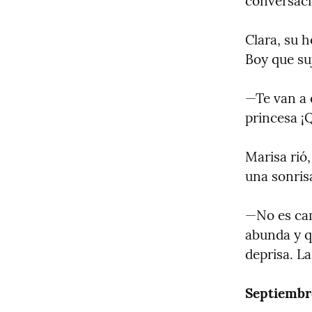
conversació
Clara, su 
Boy que su
—Te van a 
princesa ¡Q
Marisa rió,
una sonris
—No es cam
abunda y qu
deprisa. L
Septiembre