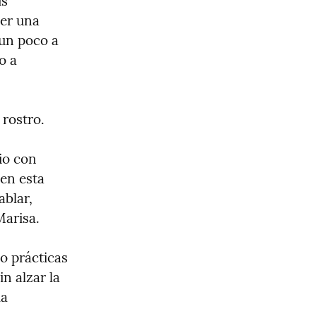
s 
er una 
un poco a 
 a 
 rostro.
o con 
n esta 
blar, 
Marisa.
 prácticas 
n alzar la 
a 