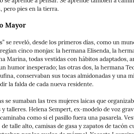
lo se aprende a pensar. Se aprende también a camin
, pero pies en la tierra.
io Mayor
s” se reveló, desde los primeros días, como un mund
regían cinco monjas: la hermana Elisenda, la herma
na Marina, todas vestidas con hábitos adaptados, am
 un humor inesperado; las otras dos, la hermana Teo
fina, conservaban sus tocas almidonadas y una mi
ir la falda de cada nueva residente.
as se sumaban las tres mujeres laicas que organizab
 y talleres. Helena Sempert, ex-modelo de voz grave 
 caminaba como si el pasillo fuera una pasarela. Vest
de talle alto, camisas de gasa y zapatos de tacón c