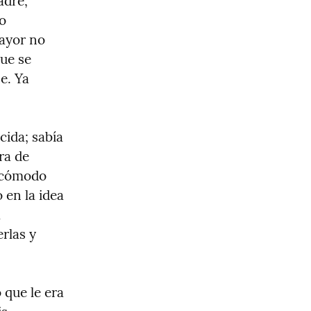
dre, 
o 
ayor no 
ue se 
. Ya 
ida; sabía 
a de 
 cómodo 
en la idea 
 
rlas y 
que le era 