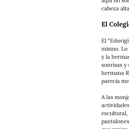
aquí no so
cabeza alta
El Coleg
El “Eduvigi
mismo. Lo 
y la herma
sonrisas y
hermana Ru
parecía med
A las monj
actividades
escultural,
pantalones 