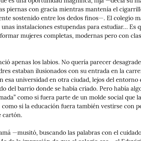
ue es una oportunidad magnífica, hija —decía su ma
s piernas con gracia mientras mantenía el cigarrill
nte sostenido entre los dedos finos—. El colegio m
e unas instalaciones estupendas para estudiar… Es q
formar mujeres completas, modernas pero con clase
ció apenas los labios. No quería parecer desagradec
dres estaban ilusionados con su entrada en la carrer
n esa universidad en otra ciudad, lejos del entorno
do del barrio donde se había criado. Pero había algo 
mada” como si fuera parte de un molde social que la
 como si la educación fuera también vestirse con pe
e cartón.
má —musitó, buscando las palabras con el cuidado 