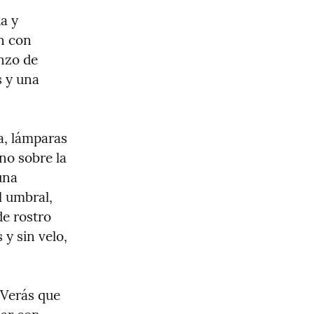
 y 
n con 
nzo de 
 y una 
a, lámparas 
no sobre la 
na 
 umbral, 
e rostro 
y sin velo, 
Verás que 