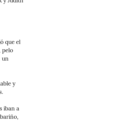
y Judith 
 que el 
 pelo 
 un 
able y 
s.
 iban a 
bariño, 