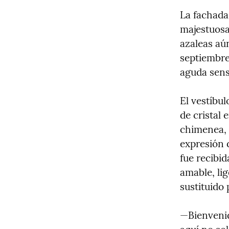
La fachada
majestuosa 
azaleas aú
septiembre
aguda sens
El vestíbul
de cristal 
chimenea, v
expresión 
fue recibid
amable, lig
sustituido
—Bienvenid