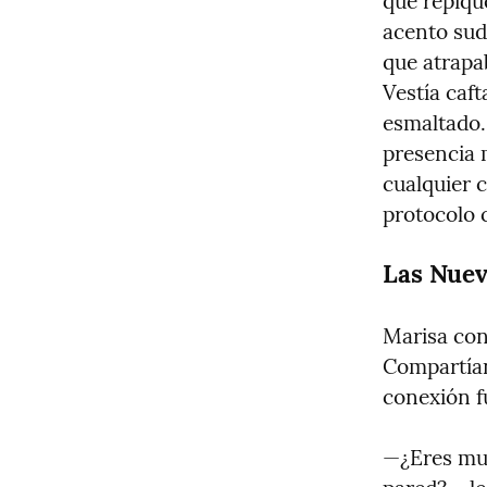
que repiqu
acento sud
que atrapa
Vestía caf
esmaltado. 
presencia 
cualquier c
protocolo 
Las Nuev
Marisa con
Compartían
conexión f
—¿Eres muy