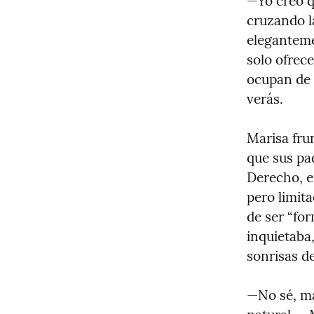
—Yo creo q
cruzando la
eleganteme
solo ofrec
ocupan de 
verás.
Marisa frun
que sus pa
Derecho, e
pero limita
de ser “for
inquietaba,
sonrisas d
—No sé, ma