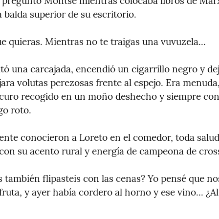
 preguntó Montse mientras colocaba libros de Marx 
a balda superior de su escritorio.
e quieras. Mientras no te traigas una vuvuzela...
ó una carcajada, encendió un cigarrillo negro y dejó
ara volutas perezosas frente al espejo. Era menuda,
curo recogido en un moño deshecho y siempre con
go roto.
iente conocieron a Loreto en el comedor, toda salud
 con su acento rural y energía de campeona de cros
 también flipasteis con las cenas? Yo pensé que nos
fruta, y ayer había cordero al horno y ese vino... ¿Al