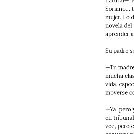
natural—. M
Soriano… t
mujer. Lo 
novela del 
aprender a
Su padre so
—Tu madre 
mucha clas
vida, espe
moverse co
—Ya, pero 
en tribunal
voz, pero 