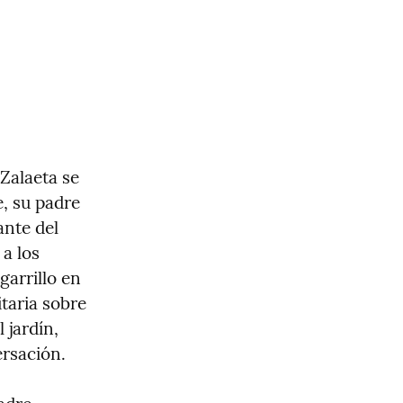
Zalaeta se 
, su padre 
nte del 
a los 
arrillo en 
aria sobre 
jardín, 
rsación.