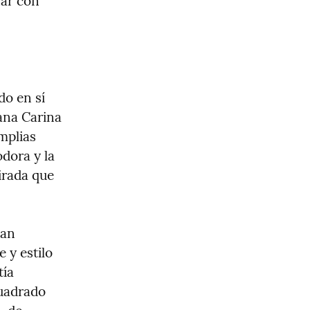
ar con 
o en sí 
na Carina 
plias 
dora y la 
rada que 
an 
y estilo 
ía 
uadrado 