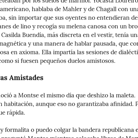
eteaban por los suelos de mármol. Yocasta Loureiro,
americano, hablaba de Mahler y de Chagall con una
ba, sin importar que sus oyentes no entendieran del
tanes de lino y recogía su melena canosa con un bro
Casilda Buendía, más discreta en el vestir, tenía una
magnética y una manera de hablar pausada, que con
osa en axioma. Ella impartía las sesiones de dialécti
como si fuesen pequeños duelos amistosos.
as Amistades
oció a Montse el mismo día que deshizo la maleta. 
 habitación, aunque eso no garantizaba afinidad. Pe
ue rápida.
 formalita o puedo colgar la bandera republicana en