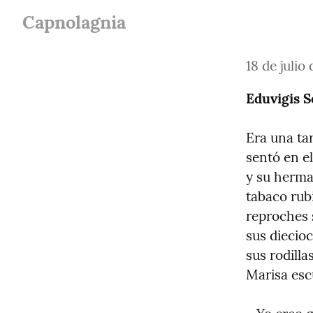
Capnolagnia
18 de julio
Eduvigis S
Era una tar
sentó en el
y su herman
tabaco rubi
reproches s
sus diecio
sus rodilla
Marisa esc