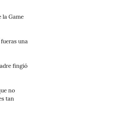
e la Game 
fueras una 
dre fingió 
ue no 
s tan 