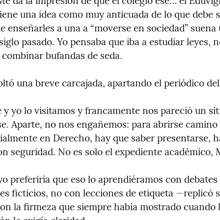
e da la impresión de que el colegio ese… el Eduvigi
iene una idea como muy anticuada de lo que debe s
de enseñarles a una a “moverse en sociedad” suena 
siglo pasado. Yo pensaba que iba a estudiar leyes, no
 combinar bufandas de seda.
ltó una breve carcajada, apartando el periódico del
y yo lo visitamos y francamente nos pareció un siti
e. Aparte, no nos engañemos: para abrirse camino e
cialmente en Derecho, hay que saber presentarse, ha
n seguridad. No es solo el expediente académico, 
yo preferiría que eso lo aprendiéramos con debates o
es ficticios, no con lecciones de etiqueta —replicó si
con la firmeza que siempre había mostrado cuando l