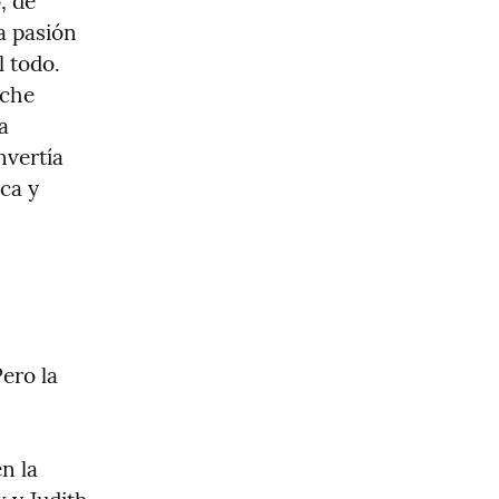
 de 
 pasión 
 todo. 
che 
 
vertía 
ca y 
ro la 
 la 