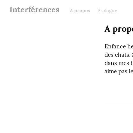
Interférences
A propos
Prologue
A prop
Enfance he
des chats. 
dans mes ba
aime pas le