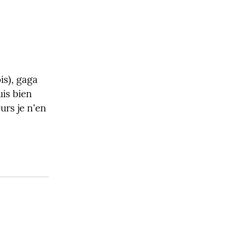
s), gaga 
is bien 
rs je n'en 