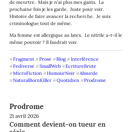
de meurtre.  Mais je n'ai plus mes gants.  La 
prochaine fois je les garde.  Juste pour voir.  
Histoire de faire avancer la recherche.  Je suis 
criminologue tout de même.
Ma femme est allergique au latex.  Le nitrile a-t-il le 
même pouvoir ? Il faudrait voir.
Fragment
Prose
Blog
Interférence
#
#
#
#
Fediverse
SmallWeb
EcritureBrute
#
#
#
MicroFiction
HumourNoir
Absurde
#
#
#
NaturalBornKiller
Quotidien
Prodrome
#
#
#
Prodrome
21 avril 2026
Comment devient-on tueur en
série