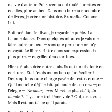
ma vie d'auteur. Pull-over au col roulé, lunettes en 
écailles, pipe au bec. Dans mon bureau encombré 
Ex nihilo
de livres, je crée une histoire. 
.  Comme 
Lui.
Enfoncé dans le divan, je regarde le poêle.  La 
flamme danse.  Dans quelques minutes je vais me 
faire cuire un oeuf — sans que personne ne m'y 
envoyât. Le libre-arbitre dans son expression la 
plus pure. — et griller deux tartines.
Hier c'était soirée entre amis. Ils ont un fils doué en 
écriture.  Et si j'étais moins bon qu'un écolier ? 
Deux options : une charge gavée de testostérone — 
Qu'il mouche déjà le lait qui coule de son nez —; ou 
Ne suis-je pas, Morel, le plus chétif du 
l'élégie —  
monde ?
.  Il y a une troisième voie ? Oui, c'est vrai.  
Mais Il est mort à ce qu'il paraît.