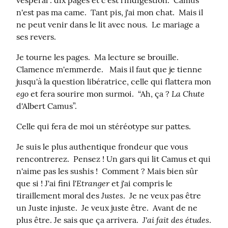
n'est pas ma came.  Tant pis, j'ai mon chat.  Mais il 
ne peut venir dans le lit avec nous.  Le mariage a 
ses revers.
Je tourne les pages.  Ma lecture se brouille.  
Clamence m'emmerde.   Mais il faut que je tienne 
jusqu'à la question libératrice, celle qui flattera mon 
ego
La Chute
 et fera sourire mon surmoi.  “Ah, ça ? 
d'Albert Camus”.
Celle qui fera de moi un stéréotype sur pattes.
Je suis le plus authentique frondeur que vous 
rencontrerez.  Pensez ! Un gars qui lit Camus et qui 
n'aime pas les sushis !  Comment ? Mais bien sûr 
Etranger
que si ! J'ai fini l'
 et j'ai compris le 
Justes
tiraillement moral des 
.  Je ne veux pas être 
un Juste injuste.  Je veux juste être.  Avant de ne 
J'ai fait des études
plus être. Je sais que ça arrivera.  
.