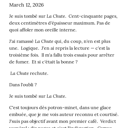
March 12, 2026
La Chute
Je suis tombé sur 
.  Cent-cinquante pages, 
deux centimètres d'épaisseur maximum. Pas de 
quoi affoler mon oreille interne.
La Chute
J'ai ramassé 
 qui, du coup, n'en est plus 
une.  Logique.  J'en ai repris la lecture — c'est la 
troisième fois.  Il m'a fallu trois essais pour arrêter 
de fumer.  Et si c'était la bonne ?
La Chute
 rechute.
Dans l'oubli ?
La Chute
Je suis tombé sur 
.
C'est toujours dès potron-minet, dans une glace 
embuée, que je me vois auteur reconnu et courtisé.  
J'suis pas objectif avant mon premier café.  Verdict 
vespéral : dix pages et c'est l'indigestion.  Camus 