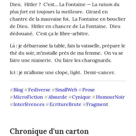
La raison du 
Dieu.  Hitler ?  C'est... La Fontaine — 
plus fort est toujours la meilleure
.  Girard en 
chantre de la mauvaise foi.  La Fontaine en bouclier 
de Dieu.  Hitler en chancre de La Fontaine.  Dieu 
dédouané.  C'est ça le libre-arbitre.
Là : je débarrasse la table, fais la vaisselle, prépare le 
thé du soir, m'installe près de ma femme.  On va se 
faire une niaiserie.  Ou faire les charognards.
light
Ici : je m'allume une clope, 
.  Demi-cancer.
Blog
Fediverse
SmallWeb
Prose
#
#
#
#
MicroFiction
Absurde
Cynique
HumourNoir
#
#
#
#
Interférences
EcritureBrute
Fragment
#
#
#
Chronique d'un carton