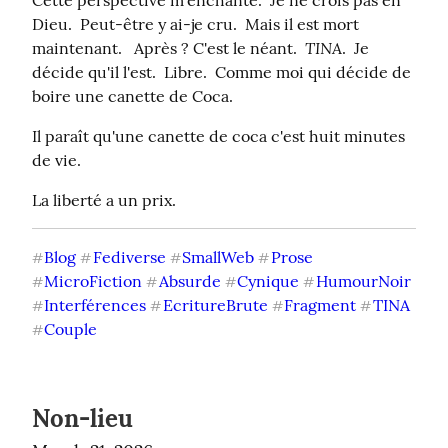
Dieu.  Peut-être y ai-je cru.  Mais il est mort 
TINA
maintenant.   Après ? C'est le néant.  
.  Je 
décide qu'il l'est.  Libre.  Comme moi qui décide de 
boire une canette de Coca.
Il paraît qu'une canette de coca c'est huit minutes 
de vie.
La liberté a un prix.
Blog
Fediverse
SmallWeb
Prose
#
#
#
#
MicroFiction
Absurde
Cynique
HumourNoir
#
#
#
#
Interférences
EcritureBrute
Fragment
TINA
#
#
#
#
Couple
#
Non-lieu