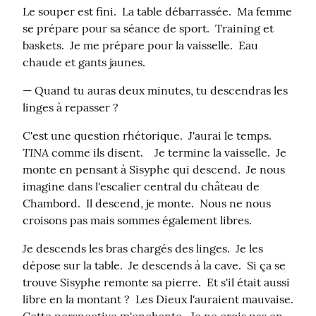
Le souper est fini.  La table débarrassée.  Ma femme 
se prépare pour sa séance de sport.  Training et 
baskets.  Je me prépare pour la vaisselle.  Eau 
chaude et gants jaunes.
— Quand tu auras deux minutes, tu descendras les 
linges à repasser ?
C'est une question rhétorique.  J'aurai le temps.  
TINA
 comme ils disent.    Je termine la vaisselle.  Je 
monte en pensant à Sisyphe qui descend.  Je nous 
imagine dans l'escalier central du château de 
Chambord.  Il descend, je monte.  Nous ne nous 
croisons pas mais sommes également libres.
Je descends les bras chargés des linges.  Je les 
dépose sur la table.  Je descends à la cave.  Si ça se 
trouve Sisyphe remonte sa pierre.  Et s'il était aussi 
libre en la montant ?  Les Dieux l'auraient mauvaise.  
Cette perspective m'enchante.  Je ne crois pas en 