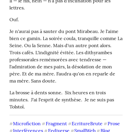
Il — le fils, hein — n'a pas d'inclination pour les 
lettres.
Ouf.
Je n'aurai pas à sauter du pont Mirabeau. Je l'aime 
bien ce gamin. La soirée coula, tranquille comme La 
Seine. Ou la Senne. Mais d'un autre pont alors.  
Trois cafés. L'indignité évitée. Les dithyrambes 
professorales remémorées avec tendresse — 
l'admiration de mes pairs, la désolation de mon 
père. Et de ma mère. Faudra qu'on en reparle de 
ma mère. Sans doute.
La brosse à dents sonne.  Six heures en trois 
minutes.  J'ai l'esprit de synthèse.  Je ne suis pas 
Tolstoï.
Microfiction
Fragment
EcritureBrute
Prose
#
#
#
#
Interférences
Fediverse
SmallWeb
Blog
#
#
#
#