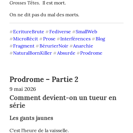
Grosses Têtes
.  Il est mort.
On ne dit pas du mal des morts.
EcritureBrute
Fediverse
SmallWeb
#
#
#
MicroRécit
Prose
Interférences
Blog
#
#
#
#
Fragment
BérurierNoir
Anarchie
#
#
#
NaturalBornKiller
Absurde
Prodrome
#
#
#
Prodrome – Partie 2
9 mai 2026
Comment devient-on un tueur en
série
Les gants jaunes
C'est l'heure de la vaisselle.