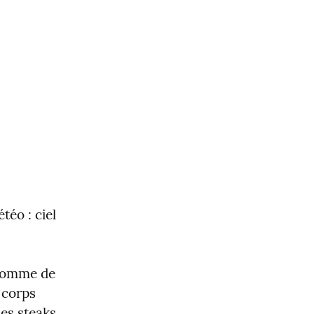
éo : ciel 
 comme de 
 corps 
s steaks. 