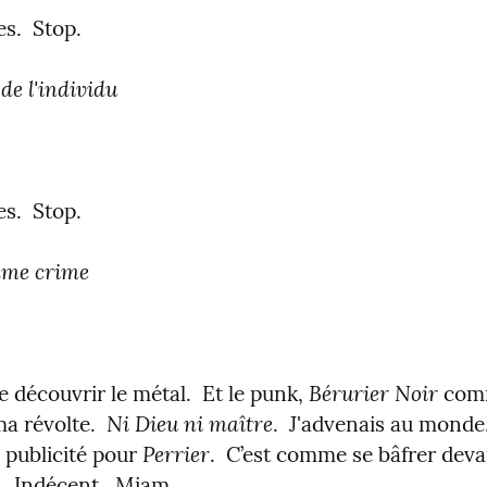
s.  Stop.
de l'individu
s.  Stop.
mme crime
Bérurier Noir
e découvrir le métal.  Et le punk, 
 com
Ni Dieu ni maître
a révolte.  
.  J'advenais au monde.
Perrier
 publicité pour 
.  C’est comme se bâfrer deva
.  Indécent.  Miam.