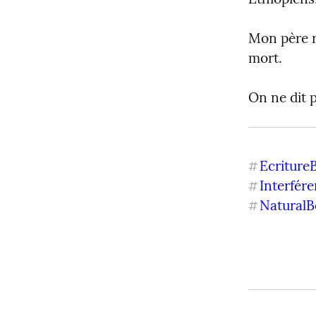
Mon père ri
mort.
On ne dit 
Ecriture
#
Interfér
#
NaturalB
#