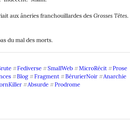
Grosses Têtes
ait aux âneries franchouillardes des 
.
pas du mal des morts.
Brute
Fediverse
SmallWeb
MicroRécit
Prose
#
#
#
#
ences
Blog
Fragment
BérurierNoir
Anarchie
#
#
#
#
ornKiller
Absurde
Prodrome
#
#