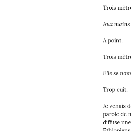
Trois mètre
Aux mains 
A point.
Trois mètre
Elle se no
Trop cuit.
Je venais d
parole de m
diffuse une
Ethiopiens