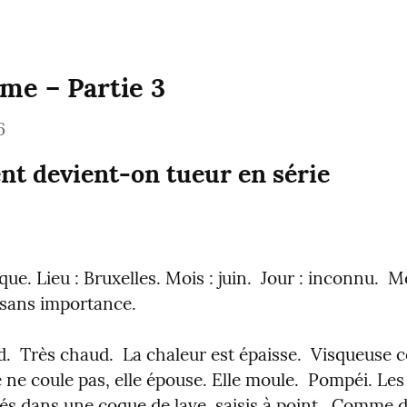
me – Partie 3
6
t devient-on tueur en série
ue. Lieu : Bruxelles. Mois : juin.  Jour : inconnu.  Mét
: sans importance.
ud.  Très chaud.  La chaleur est épaisse.  Visqueuse
lle ne coule pas, elle épouse. Elle moule.  Pompéi. Les
s dans une coque de lave, saisis à point.  Comme de