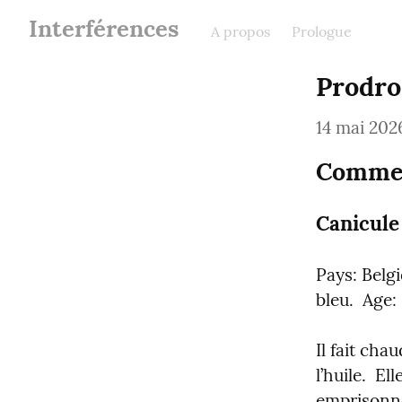
Interférences
A propos
Prologue
Prodro
14 mai 202
Commen
Canicule
Pays: Belgiq
bleu.  Age
Il fait cha
l’huile.  E
emprisonné